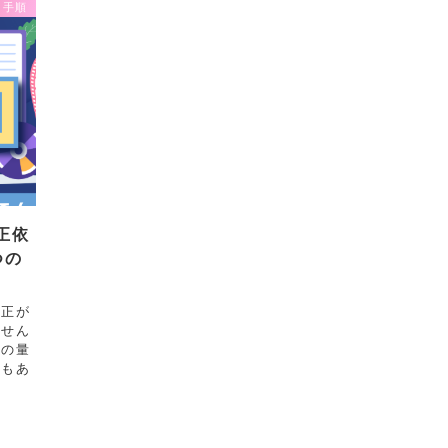
ク手順
正依
つの
修正が
ません
正の量
ともあ